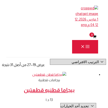
Cart
تخطي
السعر
السعر
إلى
Total:
الأصلي
الحالي
المحتوى
هو:
هو:
18 د.ا.
12 د.ا.
البحث
عرض 19–27 من أصل 31 نتيجة
بيجامات قطنية
بيجاما قطنيه قطعتين
13
د.ا