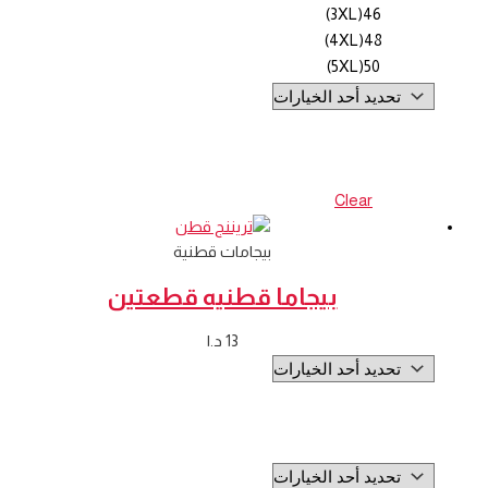
46(3XL)
48(4XL)
50(5XL)
Clear
بيجامات قطنية
بيجاما قطنيه قطعتين
13
د.ا