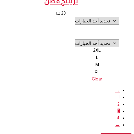
تريننج قطن
20
د.ا
2XL
L
M
XL
Clear
→
1
2
3
4
←