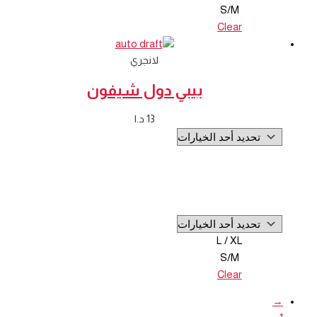
S/M
Clear
لانجري
بيبي دول شيفون
13
د.ا
L / XL
S/M
Clear
→