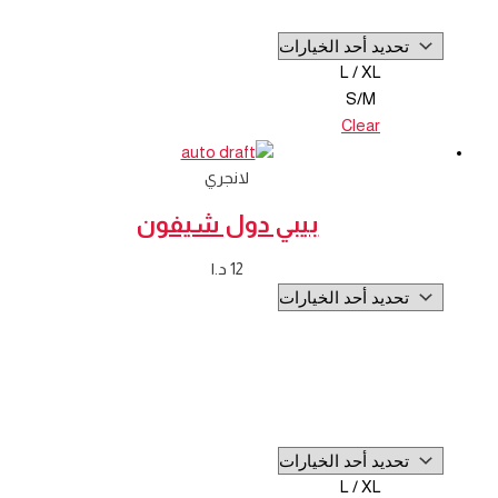
L / XL
S/M
Clear
لانجري
بيبي دول شيفون
12
د.ا
L / XL