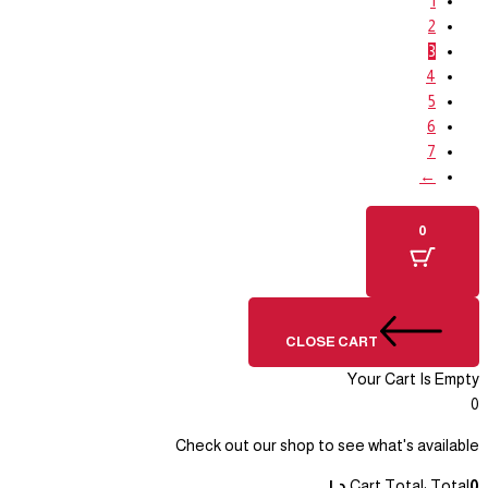
1
2
3
4
5
6
7
←
0
CLOSE CART
Your Cart Is Empty
0
Check out our shop to see what's available
0
Total
Cart Total:
د.ا