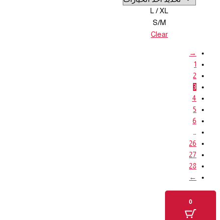
L / XL
S/M
Clear
→
1
2
3
4
5
6
…
26
27
28
←
0