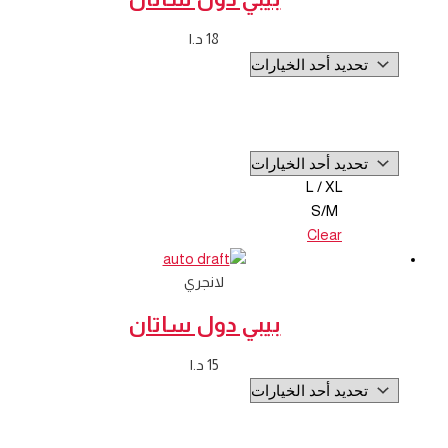
18
د.ا
L / XL
S/M
Clear
لانجري
بيبي دول ساتان
15
د.ا