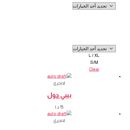
L / XL
S/M
Clear
لانجري
بيبي دول
15
د.ا
لانجري