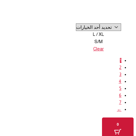
L / XL
S/M
Clear
1
2
3
4
5
6
7
←
0