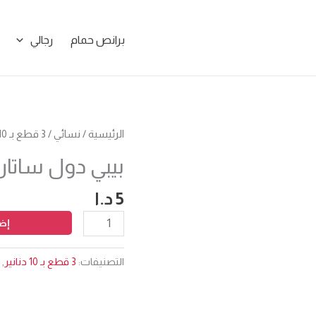
برانص حمام
رجالي
كمية
الرئيسية
/
نسائي
/
3 قطع بـ 10 دنانير
بيبي
بيبي دول ساتان
دول
ساتان
5
د.ا
إضا
التصنيفات:
3 قطع بـ 10 دنانير
,