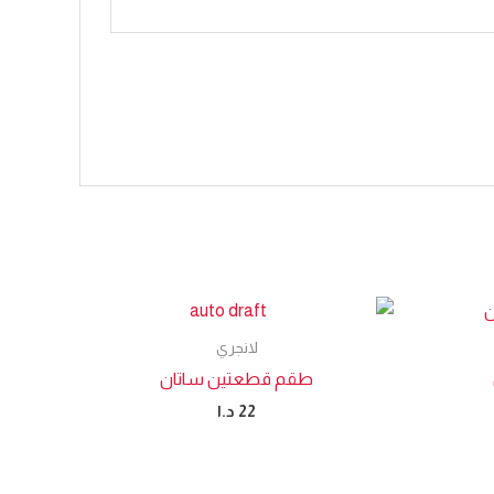
لانجري
طقم قطعتين ساتان
22
د.ا