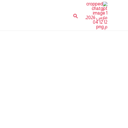
خطي
لى
البحث
لمحتوى