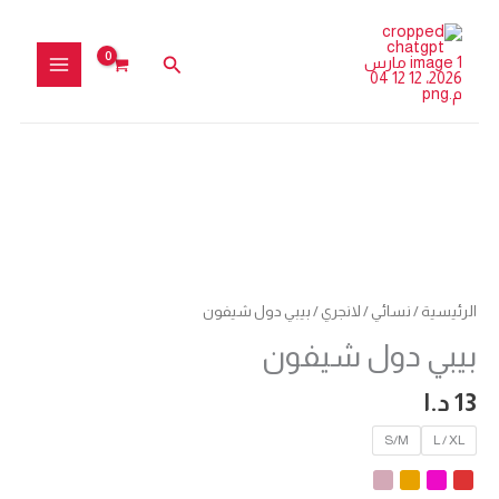
خطي
لى
البحث
لمحتوى
كمية
بيبي
دول
شيفون
الرئيسية
/
نسائي
/
لانجري
/ بيبي دول شيفون
بيبي دول شيفون
13
د.ا
S/M
L / XL