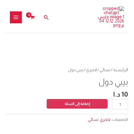
خطي
لى
البحث
لمحتوى
كمية
بيبي
دول
الرئيسية
/
نسائي
/
لانجري
/ بيبي دول
بيبي دول
10
د.ا
إضافة إلى السلة
التصنيفات:
لانجري
,
نسائي