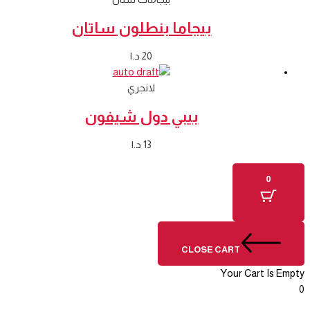
بيجاما بنطلون ساتان
20
د.ا
لانجري
بيبي دول شيفون
13
د.ا
0
CLOSE CART
Your Cart Is Empty
0