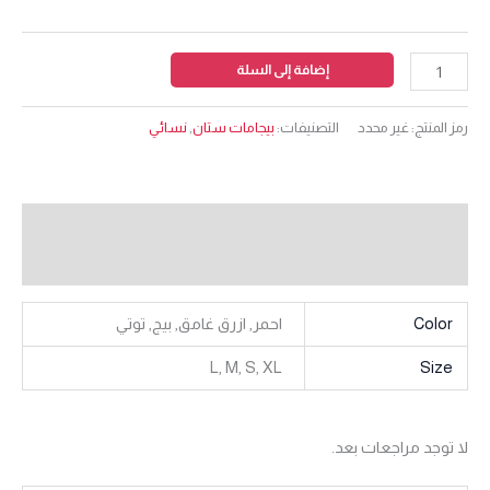
إضافة إلى السلة
رمز المنتج:
غير محدد
التصنيفات:
بيجامات ستان
,
نسائي
معلومات إضافية
مراجعات (0)
Color
احمر, ازرق غامق, بيج, توتي
L, M, S, XL
Size
لا توجد مراجعات بعد.