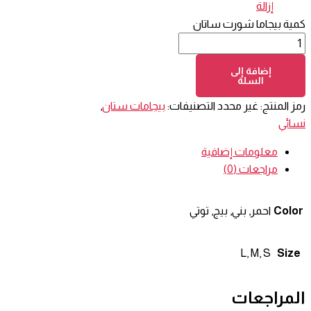
إزالة
كمية بيجاما شورت ساتان
إضافة إلى
السلة
رمز المنتج:
غير محدد
التصنيفات:
بيجامات ستان
,
نسائي
معلومات إضافية
مراجعات (0)
Color
احمر, بني, بيج, توتي
L, M, S
Size
المراجعات