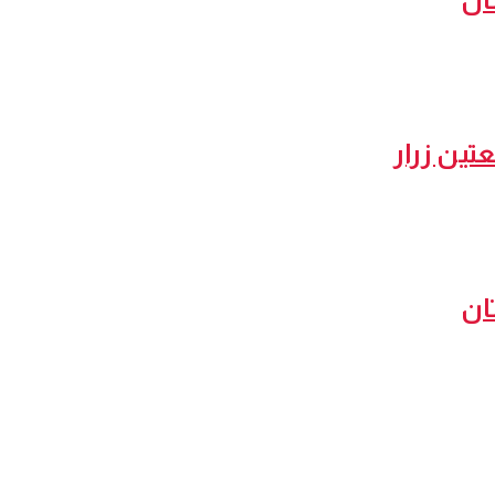
تين زرار
ان