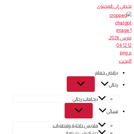
تخطي إلى المحتوى
البحث
برانص حمام
رجالي
بيجامات رجالي
نسائي
ملابس داخلية وقطنيات
دشاديش شتوية