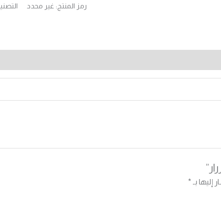
رمز المنتج:
غير محدد
التصني
ار”
 إليها بـ
*