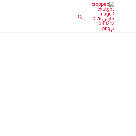
خطي
لى
البحث
لمحتوى