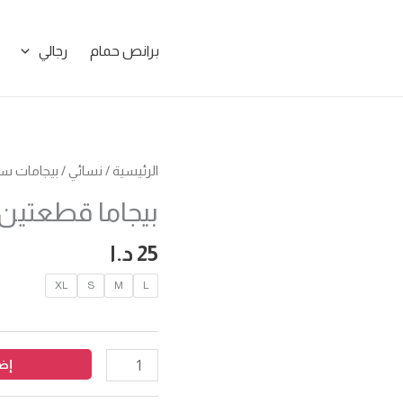
برانص حمام
رجالي
كمية
الرئيسية
/
نسائي
/
بيجامات ست
بيجاما
بيجاما قطعتين 
قطعتين
ساتان
25
د.ا
زرار
XL
S
M
L
إضا