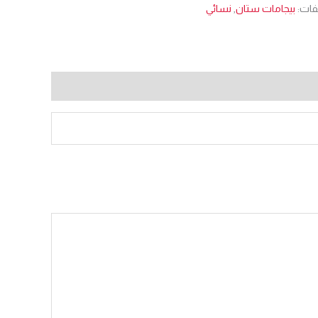
فات:
بيجامات ستان
,
نسائي