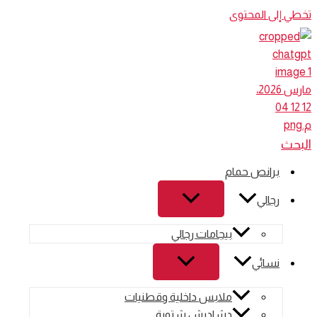
تخطي إلى المحتوى
البحث
برانص حمام
رجالي
بيجامات رجالي
نسائي
ملابس داخلية وقطنيات
دشاديش شتوية