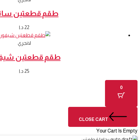
طقم قطعتين سات
22
د.ا
لانجري
طقم قطعتين شيف
25
د.ا
0
CLOSE CART
Your Cart Is Empty
0
بيجاما قطعتين