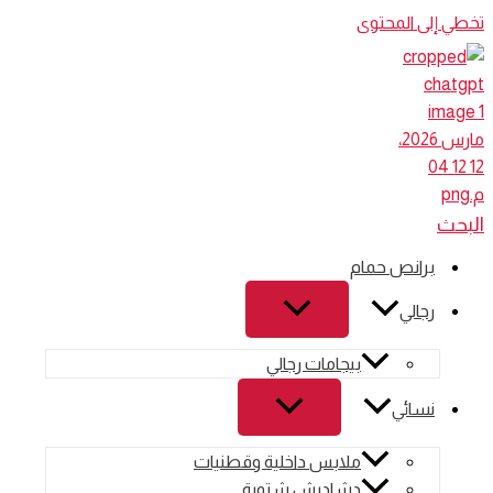
تخطي إلى المحتوى
البحث
برانص حمام
رجالي
بيجامات رجالي
نسائي
ملابس داخلية وقطنيات
دشاديش شتوية