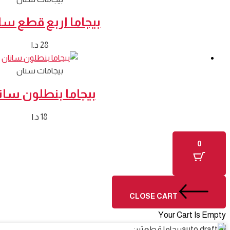
بيجاما اربع قطع سا
28
د.ا
بيجامات ستان
بيجاما بنطلون سات
18
د.ا
0
CLOSE CART
Your Cart Is Empty
0
بيجاما قطعتين