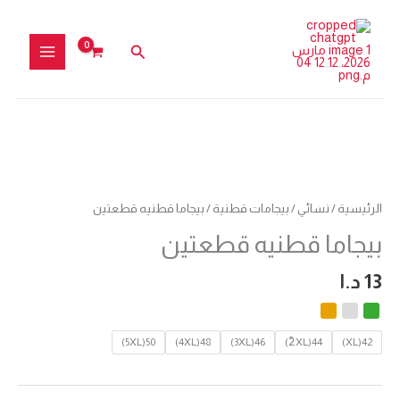
خطي
لى
البحث
لمحتوى
كمية
بيجاما
قطنيه
الرئيسية
/
نسائي
/
بيجامات قطنية
/ بيجاما قطنيه قطعتين
قطعتين
بيجاما قطنيه قطعتين
13
د.ا
50(5XL)
48(4XL)
46(3XL)
44(2ْXL)
42(XL)