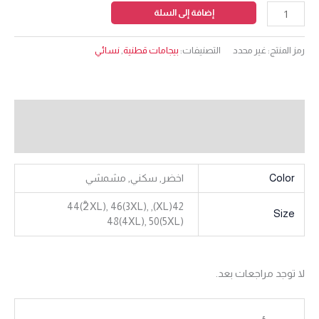
إضافة إلى السلة
رمز المنتج:
غير محدد
التصنيفات:
بيجامات قطنية
,
نسائي
معلومات إضافية
مراجعات (0)
Color
اخضر, سكني, مشمشي
42(XL), 44(2ْXL), 46(3XL),
Size
48(4XL), 50(5XL)
لا توجد مراجعات بعد.