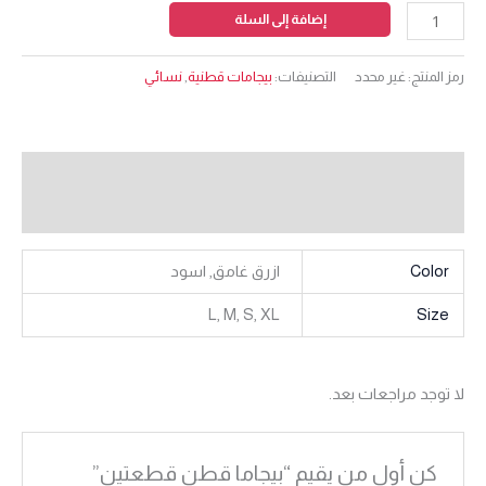
إضافة إلى السلة
رمز المنتج:
غير محدد
التصنيفات:
بيجامات قطنية
,
نسائي
معلومات إضافية
مراجعات (0)
Color
ازرق غامق, اسود
L, M, S, XL
Size
لا توجد مراجعات بعد.
كن أول من يقيم “بيجاما قطن قطعتين”