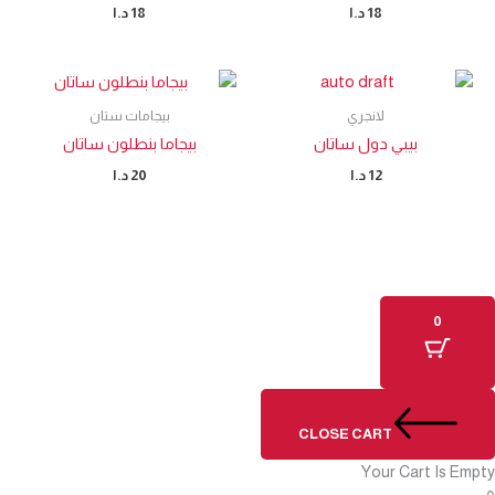
18
د.ا
18
د.ا
لانجري
بيجامات ستان
بيبي دول ساتان
بيجاما بنطلون ساتان
12
د.ا
20
د.ا
0
CLOSE CART
Your Cart Is Empty