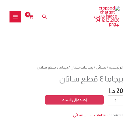
Car
خطي
قطع
لى
Total
ساتان
البحث
لمحتوى
كمية
بيجاما
٤
الرئيسية
/
نسائي
/
بيجامات ستان
/ بيجاما ٤ قطع ساتان
قطع
بيجاما ٤ قطع ساتان
ساتان
20
د.ا
إضافة إلى السلة
التصنيفات:
بيجامات ستان
,
نسائي