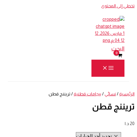
تخطي إلى المحتوى
البحث
الرئيسية
/
نسائي
/
بيجامات قطنية
/ تريننج قطن
تريننج قطن
20
د.ا