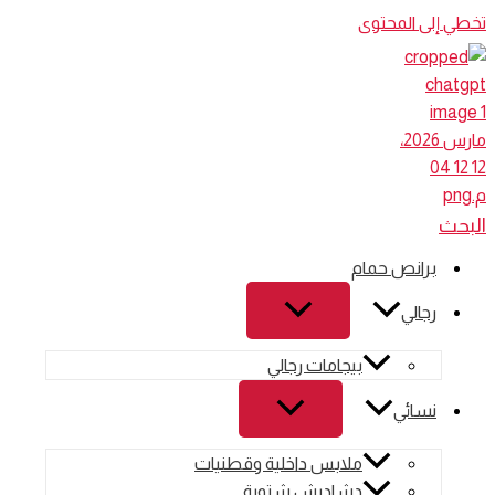
تخطي إلى المحتوى
البحث
برانص حمام
رجالي
بيجامات رجالي
نسائي
ملابس داخلية وقطنيات
دشاديش شتوية