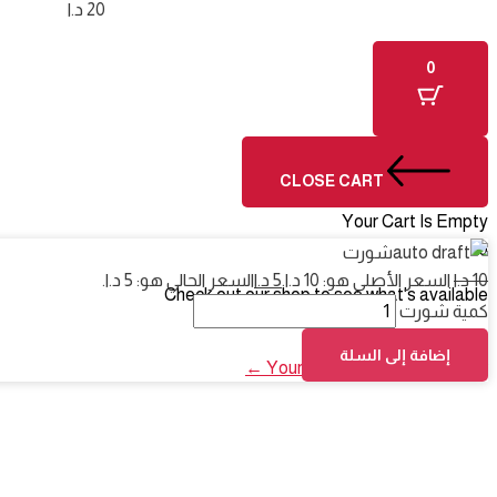
20
د.ا
0
CLOSE CART
Your Cart Is Empty
0
شورت
10
د.ا
السعر الأصلي هو: 10 د.ا.
5
د.ا
السعر الحالي هو: 5 د.ا.
Check out our shop to see what's available
كمية شورت
0
Total
Cart Total:
د.ا
إضافة إلى السلة
Your cart is empty. Shop now ←