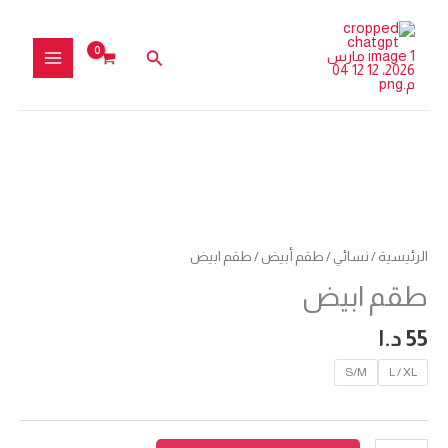
خطي
لى
البحث
لمحتوى
كمية
طقم
ابيض
الرئيسية
/
نسائي
/
طقم أبيض
/ طقم ابيض
طقم ابيض
55
د.ا
S/M
L / XL