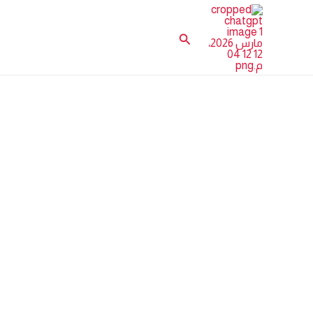
خطي
لى
البحث
لمحتوى