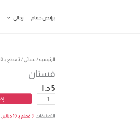
برانص حمام
رجالي
كمية
الرئيسية
/
نسائي
/
3 قطع بـ 10 دنانير
فستان
فستان
5
د.ا
إضا
التصنيفات:
3 قطع بـ 10 دنانير
,