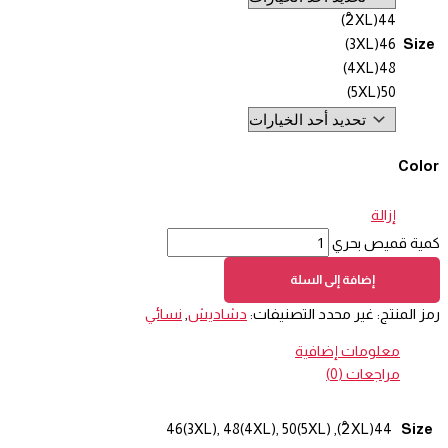
44(2ْXL)
46(3XL)
Size
48(4XL)
50(5XL)
Color
إزالة
كمية قميص بحري
إضافة إلى السلة
رمز المنتج:
غير محدد
التصنيفات:
دشاديش
,
نسائي
معلومات إضافية
مراجعات (0)
Size
44(2ْXL), 46(3XL), 48(4XL), 50(5XL)