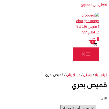
تخطي إلى المحتوى
البحث
الرئيسية
/
نسائي
/
دشاديش
/ قميص بحري
قميص بحري
10
د.ا